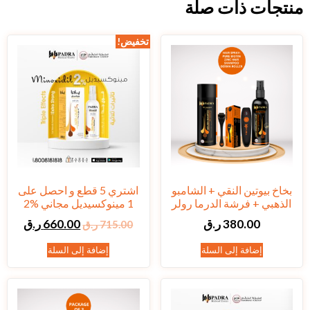
منتجات ذات صلة
تخفيض!
بخاخ بيوتين النقي + الشامبو
اشتري 5 قطع و احصل على
الذهبي + فرشة الدرما رولر
1 مينوكسيديل مجاني %2
380.00
ر.ق
660.00
ر.ق
715.00
ر.ق
إضافة إلى السلة
إضافة إلى السلة