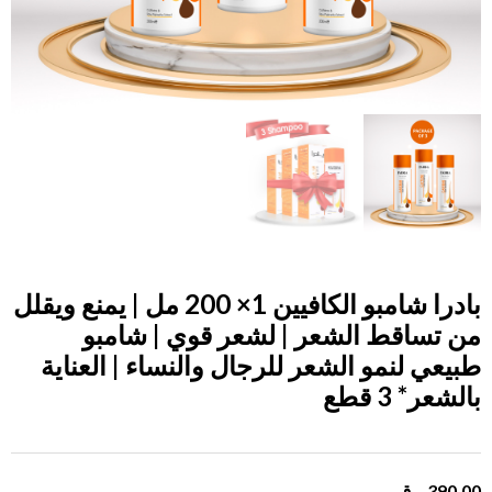
بادرا شامبو الكافيين 1× 200 مل | يمنع ويقلل
من تساقط الشعر | لشعر قوي | شامبو
طبيعي لنمو الشعر للرجال والنساء | العناية
بالشعر
* 3 قطع
390.00
ر.ق