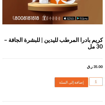
كريم بادرا المرطب لليدين |
للبشرة الجافة
–
30 مل
35.00
ر.ق
إضافة إلى السلة